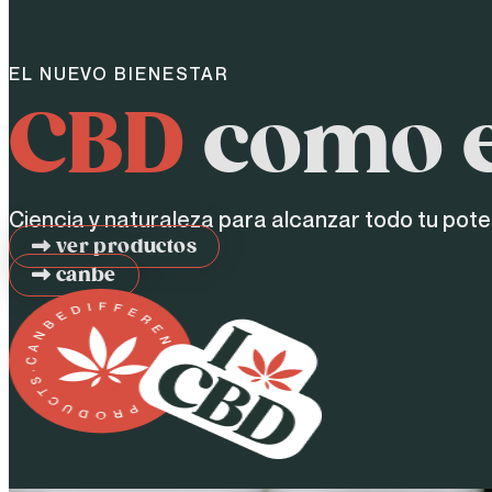
EL NUEVO BIENESTAR
CBD
como e
Ciencia y naturaleza para alcanzar todo tu pote
ver productos
canbe