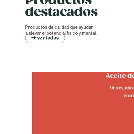
destacados
Productos de calidad que ayudan
a elevar el potencial físico y mental.
ver todos
Aceite d
Una ayuda en
com