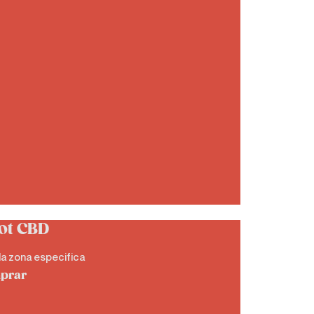
ot CBD
la zona especifica
prar