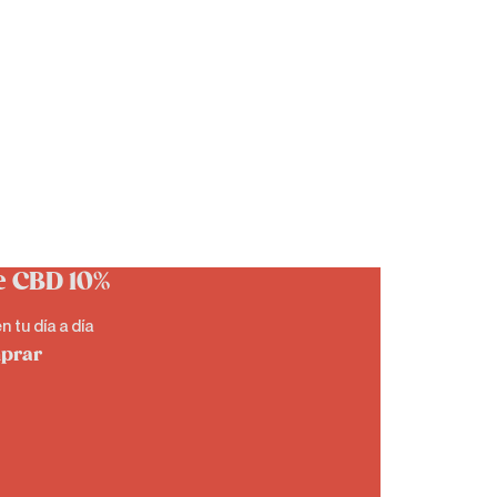
e CBD 10%
 tu día a día
prar