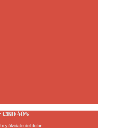
e CBD 40%
o y ólvidate del dolor.