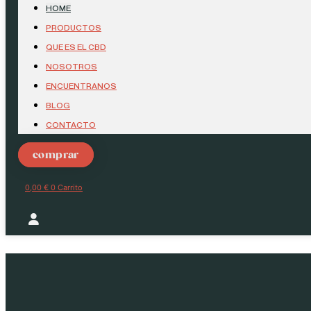
HOME
PRODUCTOS
QUE ES EL CBD
NOSOTROS
ENCUENTRANOS
BLOG
CONTACTO
comprar
0,00
€
0
Carrito