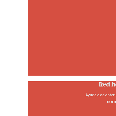
Red h
Ayuda a calentar 
com